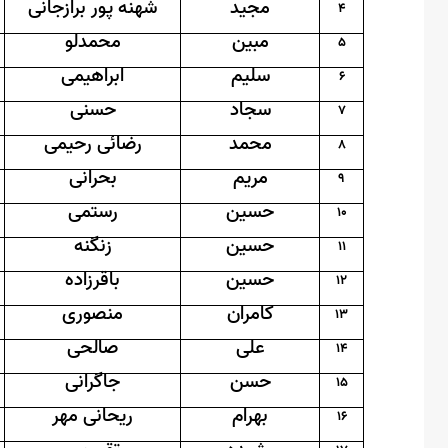
مجید
شهنه پور برازجانی
4
مبین
محمدلو
5
سلیم
ابراهیمی
6
سجاد
حسنی
7
محمد
رضائی رحیمی
8
مریم
بحرانی
9
حسین
رستمی
10
حسین
زنگنه
11
حسین
باقرزاده
12
کامران
منصوری
13
علی
صالحی
14
حسن
جاگرانی
15
بهرام
ریحانی مهر
16