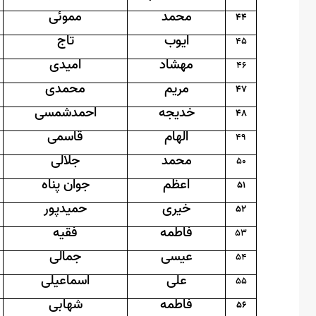
محمد
مموئی
44
ایوب
تاج
45
مهشاد
امیدی
46
مریم
محمدی
47
خدیجه
احمدشمسی
48
الهام
قاسمی
49
محمد
جلالی
50
اعظم
جوان پناه
51
خیری
حمیدپور
52
فاطمه
فقیه
53
عیسی
جمالی
54
علی
اسماعیلی
55
فاطمه
شهابی
56