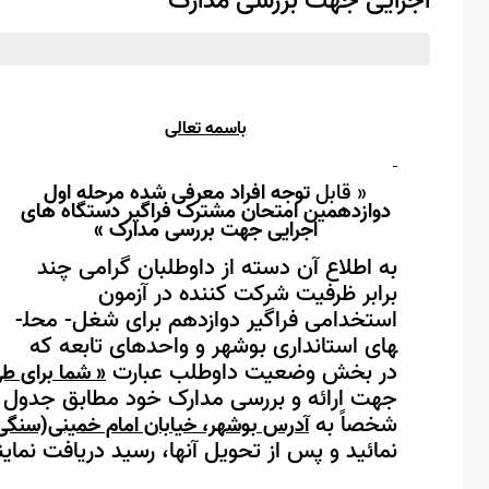
اجرایی جهت بررسی مدارک
باسمه تعالی
»
قابل
توجه افراد معرفی شده مرحله اول
دوازدهمین امتحان مشترک فراگیر دستگاه های
اجرایی
جهت بررسی مدارک
«
به اطلاع آن دسته از داوطلبان گرامی چند
برابر ظرفیت شرکت کننده در آزمون
استخدامی فراگیر دوازدهم برای شغل- محل­
های استانداری بوشهر و واحدهای تابعه که
در بخش وضعیت داوطلب عبارت
« شما برای ط
جهت ارائه و بررسی مدارک خود مطابق جدول ز
شخصاً به
آدرس بوشهر، خیابان امام خمینی(سنگی)،
نمائید و پس از تحویل آنها، رسید دریافت نماین