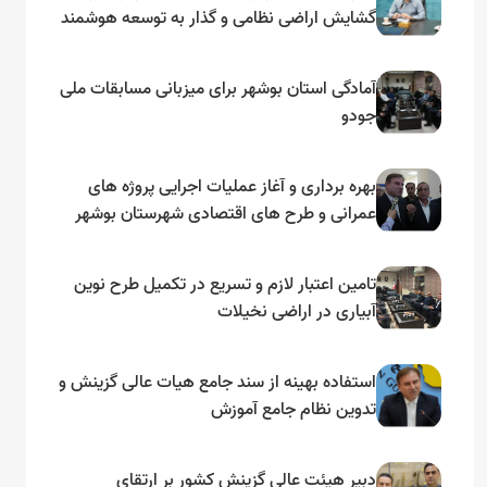
گشایش اراضی نظامی و گذار به توسعه هوشمند
و مبتنی بر دریا
آمادگی استان بوشهر برای میزبانی مسابقات ملی
جودو
بهره برداری و آغاز عملیات اجرایی پروژه های
عمرانی و طرح های اقتصادی شهرستان بوشهر
به مناسبت گرامیداشت دهه مبارک فجر
تامین اعتبار لازم و تسریع در تکمیل طرح نوین
آبیاری در اراضی نخیلات
استفاده بهینه از سند جامع هیات عالی گزینش و‌
تدوین نظام جامع آموزش
دبیر هیئت عالی گزینش کشور بر ارتقای