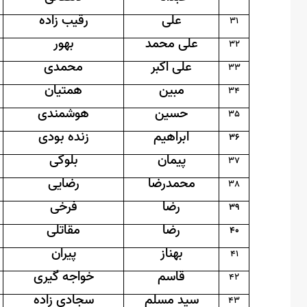
علی
رقیب زاده
31
علی محمد
بهور
32
علی اکبر
محمدی
33
مبین
همتیان
34
حسین
هوشمندی
35
ابراهیم
زنده بودی
36
پیمان
بلوکی
37
محمدرضا
رضایی
38
رضا
فرخی
39
رضا
مقاتلی
40
بهناز
پیران
41
قاسم
خواجه گیری
42
سید مسلم
سجادی زاده
43