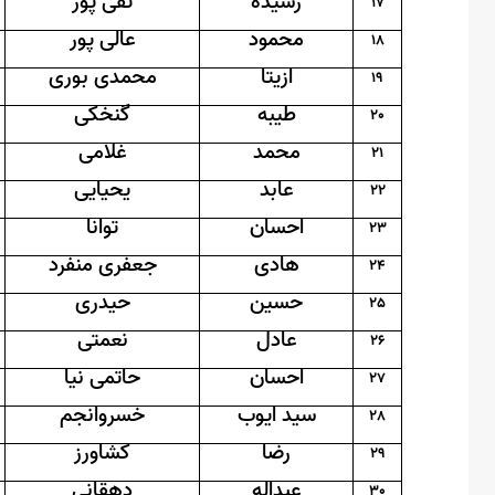
رشیده
تقی پور
17
محمود
عالی پور
18
ازیتا
محمدی بوری
19
طیبه
گنخکی
20
محمد
غلامی
21
عابد
یحیایی
22
احسان
توانا
23
هادی
جعفری منفرد
24
حسین
حیدری
25
عادل
نعمتی
26
احسان
حاتمی نیا
27
سید ایوب
خسروانجم
28
رضا
کشاورز
29
عبداله
دهقانی
30