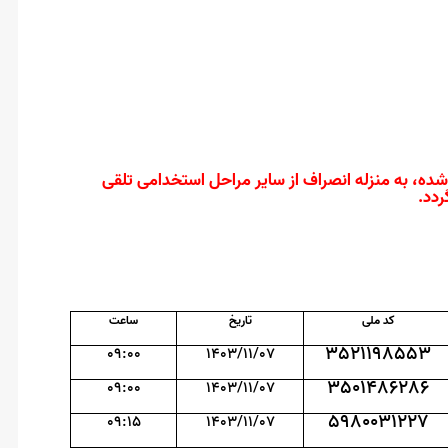
ده، به منزله انصراف از سایر مراحل استخدامی تلقی
ردد.
کد ملی
تاریخ
ساعت
3521198553
09:00
1403/11/07
3501486286
09:00
1403/11/07
5980031227
09:15
1403/11/07