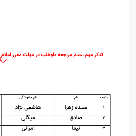
تذکر مهم: عدم مراجعه داوطلب در مهلت مقرر اعلام ش
می‌گ
ردیف
نام
نام خانوادگی
سیده زهرا
هاشمی نژاد
1
صادق
میگلی
2
نیما
امرائی
3