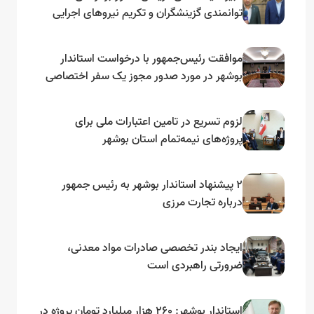
توانمندی گزینشگران و تکریم نیروهای اجرایی
تأکید کرد
موافقت رئیس‌جمهور با درخواست استاندار
بوشهر در مورد صدور مجوز یک سفر اختصاصی
به لنجداران استان‌های جنوبی
لزوم تسریع در تامین اعتبارات ملی برای
پروژه‌های نیمه‌تمام استان بوشهر
۲ پیشنهاد استاندار بوشهر به رئیس جمهور
درباره تجارت مرزی
ایجاد بندر تخصصی صادرات مواد معدنی،
ضرورتی راهبردی است
استاندار بوشهر: ۲۶۰ هزار میلیارد تومان پروژه در