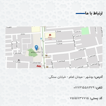
ارتباط با ما
آدرس:
بوشهر - میدان امام - خیابان سنگی
تلفن:
07731558429
کد پستی:
7515737715