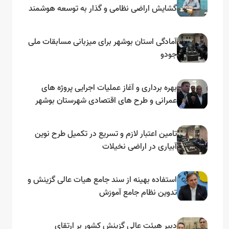
گشایش اراضی نظامی و گذار به توسعه هوشمند
و مبتنی بر دریا
آمادگی استان بوشهر برای میزبانی مسابقات ملی
جودو
بهره برداری و آغاز عملیات اجرایی پروژه های
عمرانی و طرح های اقتصادی شهرستان بوشهر
به مناسبت گرامیداشت دهه مبارک فجر
تامین اعتبار لازم و تسریع در تکمیل طرح نوین
آبیاری در اراضی نخیلات
استفاده بهینه از سند جامع هیات عالی گزینش و‌
تدوین نظام جامع آموزش
دبیر هیئت عالی گزینش کشور بر ارتقای