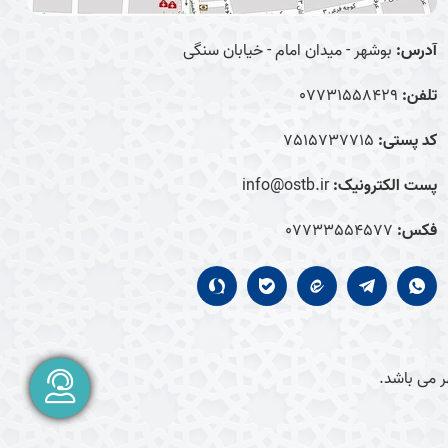
آدرس:
بوشهر - میدان امام - خیابان سنگی
تلفن:
07731558429
کد پستی:
7515737715
پست الکترونیک:
info@ostb.ir
فکس:
07733554577
 می باشد.