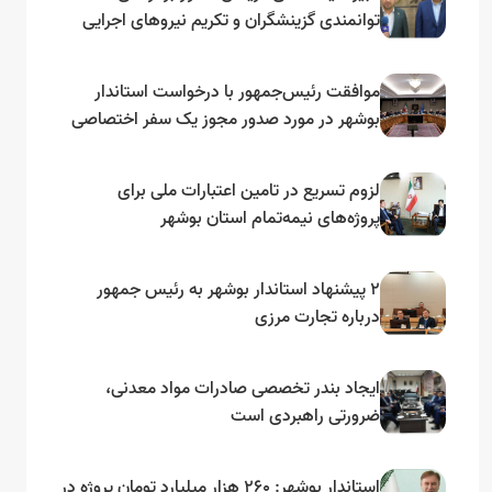
توانمندی گزینشگران و تکریم نیروهای اجرایی
تأکید کرد
موافقت رئیس‌جمهور با درخواست استاندار
بوشهر در مورد صدور مجوز یک سفر اختصاصی
به لنجداران استان‌های جنوبی
لزوم تسریع در تامین اعتبارات ملی برای
پروژه‌های نیمه‌تمام استان بوشهر
۲ پیشنهاد استاندار بوشهر به رئیس جمهور
درباره تجارت مرزی
ایجاد بندر تخصصی صادرات مواد معدنی،
ضرورتی راهبردی است
استاندار بوشهر: ۲۶۰ هزار میلیارد تومان پروژه در