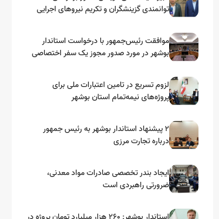
توانمندی گزینشگران و تکریم نیروهای اجرایی
تأکید کرد
موافقت رئیس‌جمهور با درخواست استاندار
بوشهر در مورد صدور مجوز یک سفر اختصاصی
به لنجداران استان‌های جنوبی
لزوم تسریع در تامین اعتبارات ملی برای
پروژه‌های نیمه‌تمام استان بوشهر
۲ پیشنهاد استاندار بوشهر به رئیس جمهور
درباره تجارت مرزی
ایجاد بندر تخصصی صادرات مواد معدنی،
ضرورتی راهبردی است
استاندار بوشهر: ۲۶۰ هزار میلیارد تومان پروژه در