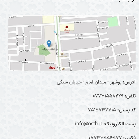
آدرس:
بوشهر - میدان امام - خیابان سنگی
تلفن:
07731558429
کد پستی:
7515737715
پست الکترونیک:
info@ostb.ir
فکس:
07733554577