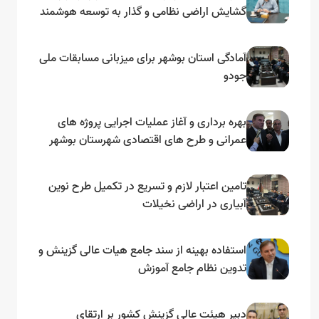
گشایش اراضی نظامی و گذار به توسعه هوشمند
و مبتنی بر دریا
آمادگی استان بوشهر برای میزبانی مسابقات ملی
جودو
بهره برداری و آغاز عملیات اجرایی پروژه های
عمرانی و طرح های اقتصادی شهرستان بوشهر
به مناسبت گرامیداشت دهه مبارک فجر
تامین اعتبار لازم و تسریع در تکمیل طرح نوین
آبیاری در اراضی نخیلات
استفاده بهینه از سند جامع هیات عالی گزینش و‌
تدوین نظام جامع آموزش
دبیر هیئت عالی گزینش کشور بر ارتقای