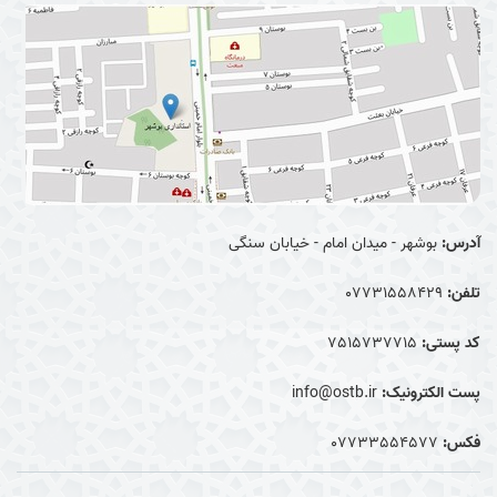
آدرس:
بوشهر - میدان امام - خیابان سنگی
تلفن:
07731558429
کد پستی:
7515737715
پست الکترونیک:
info@ostb.ir
فکس:
07733554577