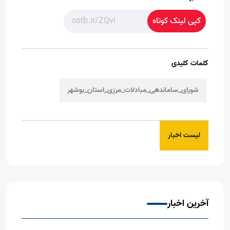
کپی لینک کوتاه
کلمات کلیدی
شورای_ساماندهی_مبادلات_مرزی_استان_بوشهر
لیست اخبار
آخرین اخبار