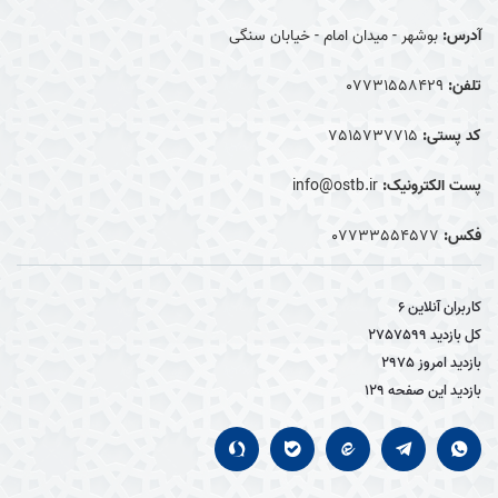
آدرس:
بوشهر - میدان امام - خیابان سنگی
تلفن:
07731558429
کد پستی:
7515737715
پست الکترونیک:
info@ostb.ir
فکس:
07733554577
کاربران آنلاین
6
کل بازدید
2757599
بازدید امروز
2975
بازدید این صفحه
129