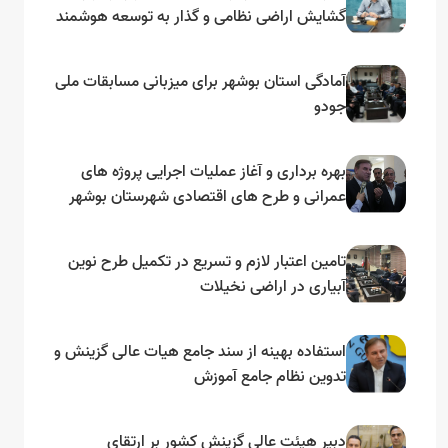
گشایش اراضی نظامی و گذار به توسعه هوشمند
و مبتنی بر دریا
آمادگی استان بوشهر برای میزبانی مسابقات ملی
جودو
بهره برداری و آغاز عملیات اجرایی پروژه های
عمرانی و طرح های اقتصادی شهرستان بوشهر
به مناسبت گرامیداشت دهه مبارک فجر
تامین اعتبار لازم و تسریع در تکمیل طرح نوین
آبیاری در اراضی نخیلات
استفاده بهینه از سند جامع هیات عالی گزینش و‌
تدوین نظام جامع آموزش
دبیر هیئت عالی گزینش کشور بر ارتقای