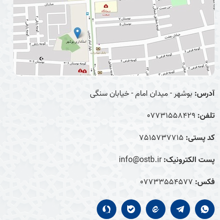
آدرس:
بوشهر - میدان امام - خیابان سنگی
تلفن:
07731558429
کد پستی:
7515737715
پست الکترونیک:
info@ostb.ir
فکس:
07733554577