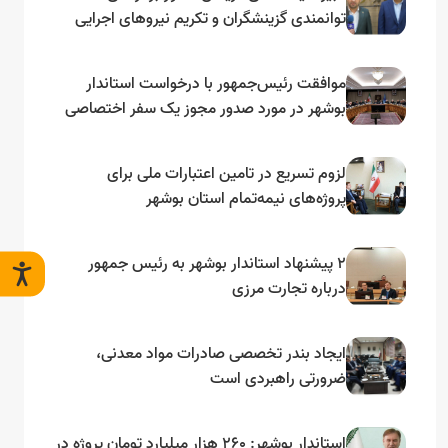
توانمندی گزینشگران و تکریم نیروهای اجرایی
تأکید کرد
موافقت رئیس‌جمهور با درخواست استاندار
بوشهر در مورد صدور مجوز یک سفر اختصاصی
به لنجداران استان‌های جنوبی
لزوم تسریع در تامین اعتبارات ملی برای
پروژه‌های نیمه‌تمام استان بوشهر
۲ پیشنهاد استاندار بوشهر به رئیس جمهور
درباره تجارت مرزی
ایجاد بندر تخصصی صادرات مواد معدنی،
ضرورتی راهبردی است
استاندار بوشهر: ۲۶۰ هزار میلیارد تومان پروژه در