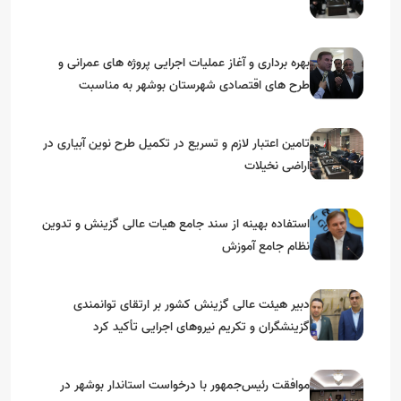
بهره برداری و آغاز عملیات اجرایی پروژه های عمرانی و
طرح های اقتصادی شهرستان بوشهر به مناسبت
گرامیداشت دهه مبارک فجر
تامین اعتبار لازم و تسریع در تکمیل طرح نوین آبیاری در
اراضی نخیلات
استفاده بهینه از سند جامع هیات عالی گزینش و‌ تدوین
نظام جامع آموزش
دبیر هیئت عالی گزینش کشور بر ارتقای توانمندی
گزینشگران و تکریم نیروهای اجرایی تأکید کرد
موافقت رئیس‌جمهور با درخواست استاندار بوشهر در