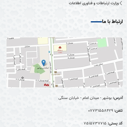
وزارت ارتباطات و فناوری اطلاعات
ارتباط با ما
آدرس:
بوشهر - میدان امام - خیابان سنگی
تلفن:
07731558429
کد پستی:
7515737715