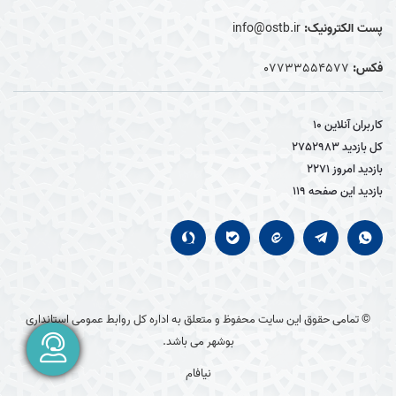
پست الکترونیک:
info@ostb.ir
فکس:
07733554577
کاربران آنلاین
10
کل بازدید
2752983
بازدید امروز
2271
بازدید این صفحه
119
© تمامی حقوق این سایت محفوظ و متعلق به اداره کل روابط عمومی استانداری
بوشهر می باشد.
نیافام