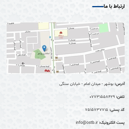
ارتباط با ما
آدرس:
بوشهر - میدان امام - خیابان سنگی
تلفن:
07731558429
کد پستی:
7515737715
پست الکترونیک:
info@ostb.ir