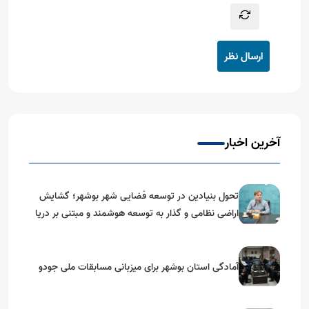
ارسال نظر
آخرین اخبار
تحول بنیادین در توسعه فضایی شهر بوشهر؛ گشایش
اراضی نظامی و گذار به توسعه هوشمند و مبتنی بر دریا
آمادگی استان بوشهر برای میزبانی مسابقات ملی جودو