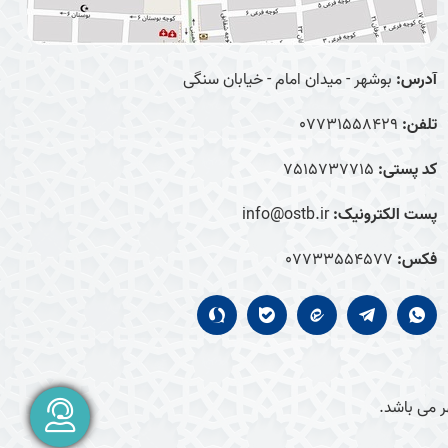
آدرس:
بوشهر - میدان امام - خیابان سنگی
تلفن:
07731558429
کد پستی:
7515737715
پست الکترونیک:
info@ostb.ir
فکس:
07733554577
 می باشد.