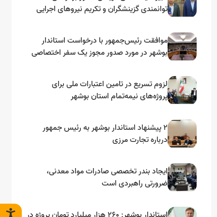
توانمندی گزینشگران و تکریم نیروهای اجرایی
تأکید کرد
موافقت رئیس‌جمهور با درخواست استاندار
بوشهر در مورد صدور مجوز یک سفر اختصاصی
به لنجداران استان‌های جنوبی
لزوم تسریع در تامین اعتبارات ملی برای
پروژه‌های نیمه‌تمام استان بوشهر
۲ پیشنهاد استاندار بوشهر به رئیس جمهور
درباره تجارت مرزی
ایجاد بندر تخصصی صادرات مواد معدنی،
ضرورتی راهبردی است
استاندار بوشهر: ۲۶۰ هزار میلیارد تومان پروژه در