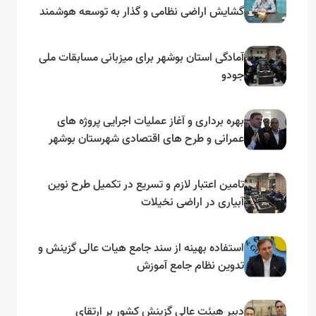
گشایش اراضی نظامی و گذار به توسعه هوشمند
و مبتنی بر دریا
آمادگی استان بوشهر برای میزبانی مسابقات ملی
جودو
بهره برداری و آغاز عملیات اجرایی پروژه های
عمرانی و طرح های اقتصادی شهرستان بوشهر
به مناسبت گرامیداشت دهه مبارک فجر
تامین اعتبار لازم و تسریع در تکمیل طرح نوین
آبیاری در اراضی نخیلات
استفاده بهینه از سند جامع هیات عالی گزینش و‌
تدوین نظام جامع آموزش
دبیر هیئت عالی گزینش کشور بر ارتقای