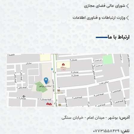
شورای عالی فضای مجازی
وزارت ارتباطات و فناوری اطلاعات
ارتباط با ما
آدرس:
بوشهر - میدان امام - خیابان سنگی
تلفن:
07731558429