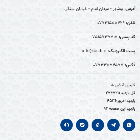
آدرس:
بوشهر - میدان امام - خیابان سنگی
تلفن:
07731558429
کد پستی:
7515737715
پست الکترونیک:
info@ostb.ir
فکس:
07733554577
کاربران آنلاین
5
کل بازدید
2747211
بازدید امروز
4536
بازدید این صفحه
92