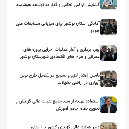
گشایش اراضی نظامی و گذار به توسعه هوشمند
و مبتنی بر دریا
آمادگی استان بوشهر برای میزبانی مسابقات ملی
جودو
بهره برداری و آغاز عملیات اجرایی پروژه های
عمرانی و طرح های اقتصادی شهرستان بوشهر
به مناسبت گرامیداشت دهه مبارک فجر
تامین اعتبار لازم و تسریع در تکمیل طرح نوین
آبیاری در اراضی نخیلات
استفاده بهینه از سند جامع هیات عالی گزینش و‌
تدوین نظام جامع آموزش
دبیر هیئت عالی گزینش کشور بر ارتقای