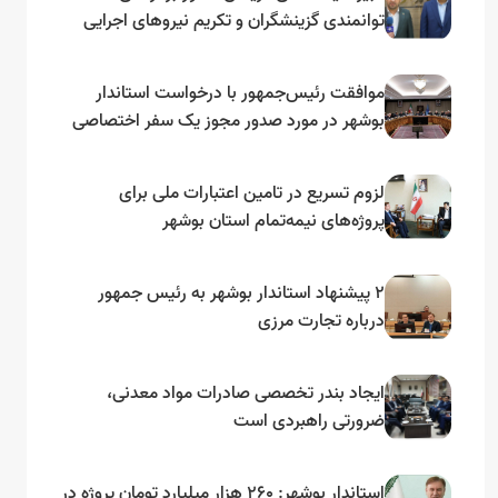
توانمندی گزینشگران و تکریم نیروهای اجرایی
تأکید کرد
موافقت رئیس‌جمهور با درخواست استاندار
بوشهر در مورد صدور مجوز یک سفر اختصاصی
به لنجداران استان‌های جنوبی
لزوم تسریع در تامین اعتبارات ملی برای
پروژه‌های نیمه‌تمام استان بوشهر
۲ پیشنهاد استاندار بوشهر به رئیس جمهور
درباره تجارت مرزی
ایجاد بندر تخصصی صادرات مواد معدنی،
ضرورتی راهبردی است
استاندار بوشهر: ۲۶۰ هزار میلیارد تومان پروژه در