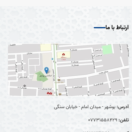
ارتباط با ما
آدرس:
بوشهر - میدان امام - خیابان سنگی
تلفن:
07731558429