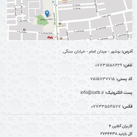
آدرس:
بوشهر - میدان امام - خیابان سنگی
تلفن:
07731558429
کد پستی:
7515737715
پست الکترونیک:
info@ostb.ir
فکس:
07733554577
کاربران آنلاین
4
کل بازدید
2744438