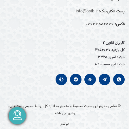
پست الکترونیک:
info@ostb.ir
فکس:
07733554577
کاربران آنلاین
2
کل بازدید
2754037
بازدید امروز
3325
بازدید این صفحه
109
© تمامی حقوق این سایت محفوظ و متعلق به اداره کل روابط عمومی استانداری
بوشهر می باشد.
نیافام