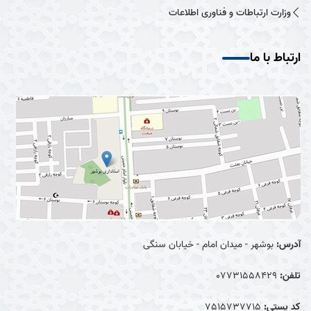
وزارت ارتباطات و فناوری اطلاعات
ارتباط با ما
آدرس:
بوشهر - میدان امام - خیابان سنگی
تلفن:
07731558429
کد پستی:
7515737715