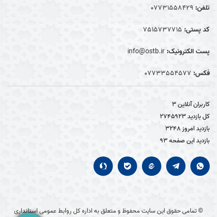
تلفن:
07731558429
کد پستی:
7515737715
پست الکترونیک:
info@ostb.ir
فکس:
07733554577
کاربران آنلاین
3
کل بازدید
2745923
بازدید امروز
3248
بازدید این صفحه
93
© تمامی حقوق این سایت محفوظ و متعلق به اداره کل روابط عمومی استانداری