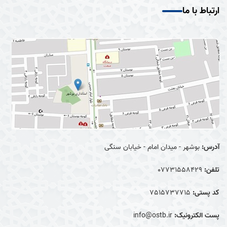
ارتباط با ما
آدرس:
بوشهر - میدان امام - خیابان سنگی
تلفن:
07731558429
کد پستی:
7515737715
پست الکترونیک:
info@ostb.ir