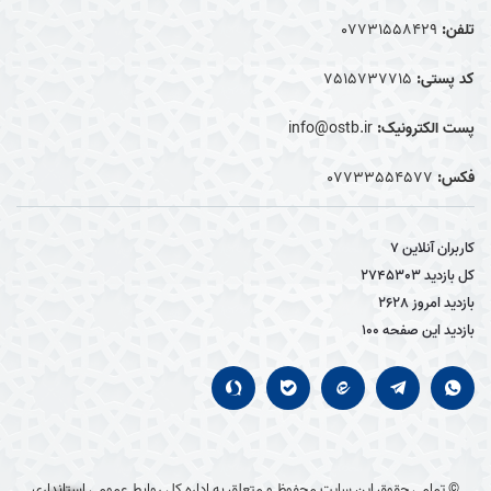
تلفن:
07731558429
کد پستی:
7515737715
پست الکترونیک:
info@ostb.ir
فکس:
07733554577
کاربران آنلاین
7
کل بازدید
2745303
بازدید امروز
2628
بازدید این صفحه
100
© تمامی حقوق این سایت محفوظ و متعلق به اداره کل روابط عمومی استانداری