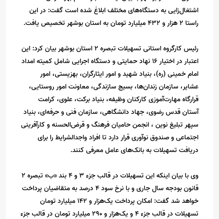
اشتغال‌زایی به دستگاه‌های مختلف ابلاغ شده است گفت: در این
راستا 2 هزار و 432 میلیارد تومان به استان بوشهر تخصیص یافت.
رئیس کارگروه استانی تسهیلات تبصره 2 استان بوشهر بیان کرد: این
اعتبار در اختیار 16 نهاد حمایتی و دستگاه اجرایی شامل کمیته امداد
امام خمینی (ره)، بنیاد شهید و امور ایثارگران، بهزیستی، امور
عشایر، سازمان زندان‌ها، بسیج سازندگی، معاونت امور روستایی،
قرارگاه مهارت‌آموزی کارکنان وظیفه، بنیاد برکت، علوی، کرامت
آستان قدس رضوی، جهاد دانشگاهی، سازمان فنی و حرفه‌ای، بنیاد
سپهر تبلیغ نوین ، انجمن حامیان فرهنگ و قرض‌الحسنه و کارآفرینی
اجتماعی و صندوق نوآوری قرار دارد تا افراد واجدالشرایط را برای
دریافت تسهیلات به بانک‌های عامل معرفی کنند.
وی با بیان اینکه این تسهیلات در قالب جزء 3 و 4 بند «ب» تبصره 2
قانون بودجه سال جاری و با نرخ سود 4 درصد به متقاضیان پرداخت
خواهد شد گفت: امکان پرداخت یک‌هزار و 142 میلیارد تومان
تسهیلات در قالب جزء 4 و یک‌هزار و 290 میلیارد تومان در قالب جزء