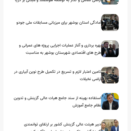
اراضی نظامی و گذار به توسعه هوشمند و مبتنی بر دریا
آمادگی استان بوشهر برای میزبانی مسابقات ملی جودو
بهره برداری و آغاز عملیات اجرایی پروژه های عمرانی و
طرح های اقتصادی شهرستان بوشهر به مناسبت
گرامیداشت دهه مبارک فجر
تامین اعتبار لازم و تسریع در تکمیل طرح نوین آبیاری در
اراضی نخیلات
استفاده بهینه از سند جامع هیات عالی گزینش و‌ تدوین
نظام جامع آموزش
دبیر هیئت عالی گزینش کشور بر ارتقای توانمندی