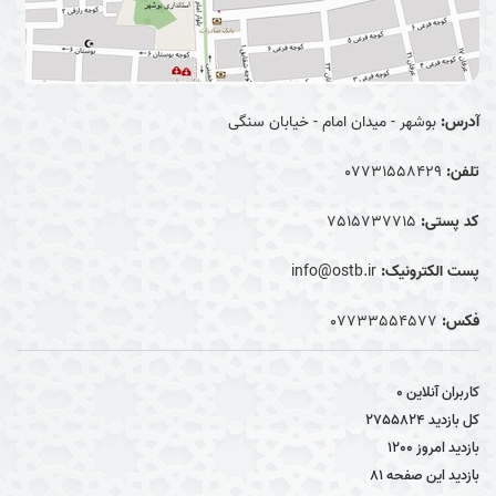
آدرس:
بوشهر - میدان امام - خیابان سنگی
تلفن:
07731558429
کد پستی:
7515737715
پست الکترونیک:
info@ostb.ir
فکس:
07733554577
کاربران آنلاین
0
کل بازدید
2755824
بازدید امروز
1200
بازدید این صفحه
81