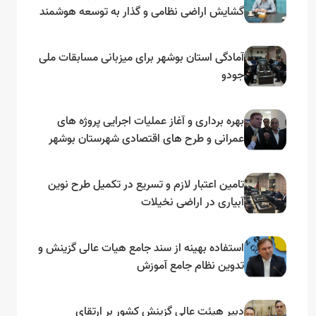
گشایش اراضی نظامی و گذار به توسعه هوشمند
و مبتنی بر دریا
آمادگی استان بوشهر برای میزبانی مسابقات ملی
جودو
بهره برداری و آغاز عملیات اجرایی پروژه های
عمرانی و طرح های اقتصادی شهرستان بوشهر
به مناسبت گرامیداشت دهه مبارک فجر
تامین اعتبار لازم و تسریع در تکمیل طرح نوین
آبیاری در اراضی نخیلات
استفاده بهینه از سند جامع هیات عالی گزینش و‌
تدوین نظام جامع آموزش
دبیر هیئت عالی گزینش کشور بر ارتقای