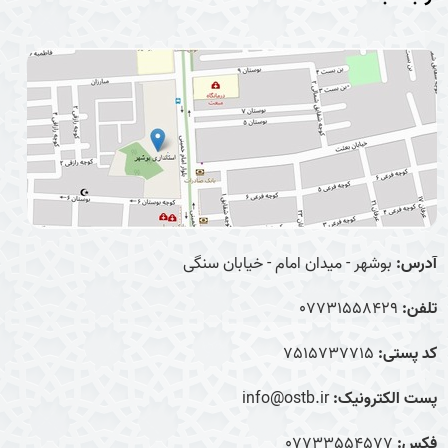
آدرس:
بوشهر - میدان امام - خیابان سنگی
تلفن:
07731558429
کد پستی:
7515737715
پست الکترونیک:
info@ostb.ir
فکس:
07733554577