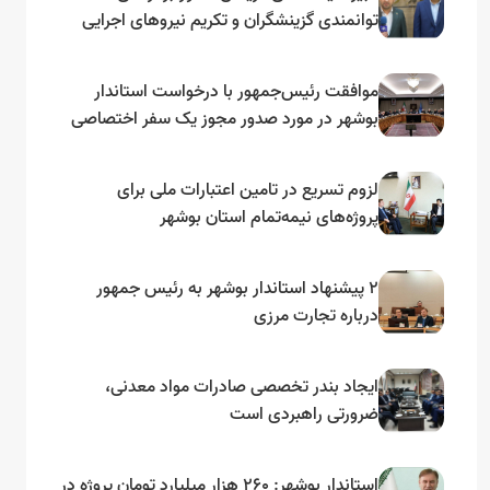
توانمندی گزینشگران و تکریم نیروهای اجرایی
تأکید کرد
موافقت رئیس‌جمهور با درخواست استاندار
بوشهر در مورد صدور مجوز یک سفر اختصاصی
به لنجداران استان‌های جنوبی
لزوم تسریع در تامین اعتبارات ملی برای
پروژه‌های نیمه‌تمام استان بوشهر
۲ پیشنهاد استاندار بوشهر به رئیس جمهور
درباره تجارت مرزی
ایجاد بندر تخصصی صادرات مواد معدنی،
ضرورتی راهبردی است
استاندار بوشهر: ۲۶۰ هزار میلیارد تومان پروژه در