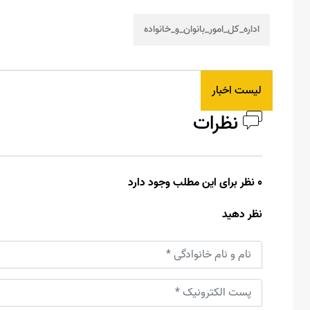
اداره_کل_امور_بانوان_و_خانواده
لیست اخبار
نظرات
0 نظر برای این مطلب وجود دارد
نظر دهید