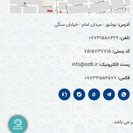
آدرس:
بوشهر - میدان امام - خیابان سنگی
تلفن:
07731558429
کد پستی:
7515737715
پست الکترونیک:
info@ostb.ir
فکس:
07733554577
 می باشد.