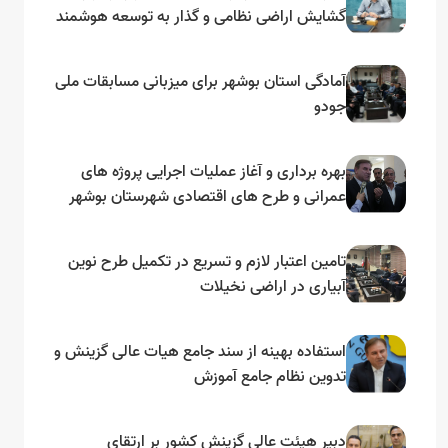
گشایش اراضی نظامی و گذار به توسعه هوشمند
و مبتنی بر دریا
آمادگی استان بوشهر برای میزبانی مسابقات ملی
جودو
بهره برداری و آغاز عملیات اجرایی پروژه های
عمرانی و طرح های اقتصادی شهرستان بوشهر
به مناسبت گرامیداشت دهه مبارک فجر
تامین اعتبار لازم و تسریع در تکمیل طرح نوین
آبیاری در اراضی نخیلات
استفاده بهینه از سند جامع هیات عالی گزینش و‌
تدوین نظام جامع آموزش
دبیر هیئت عالی گزینش کشور بر ارتقای