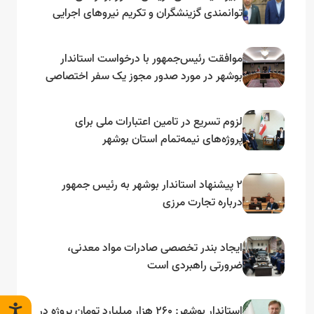
توانمندی گزینشگران و تکریم نیروهای اجرایی
تأکید کرد
موافقت رئیس‌جمهور با درخواست استاندار
بوشهر در مورد صدور مجوز یک سفر اختصاصی
به لنجداران استان‌های جنوبی
لزوم تسریع در تامین اعتبارات ملی برای
پروژه‌های نیمه‌تمام استان بوشهر
۲ پیشنهاد استاندار بوشهر به رئیس جمهور
درباره تجارت مرزی
ایجاد بندر تخصصی صادرات مواد معدنی،
ضرورتی راهبردی است
استاندار بوشهر: ۲۶۰ هزار میلیارد تومان پروژه در