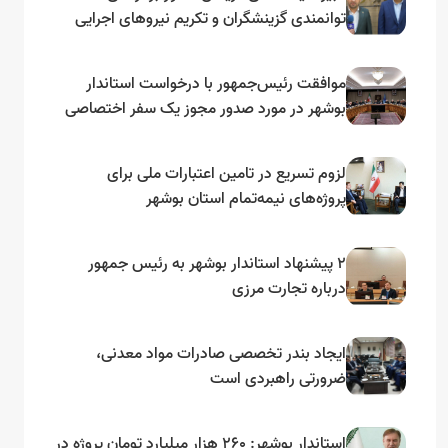
توانمندی گزینشگران و تکریم نیروهای اجرایی
تأکید کرد
موافقت رئیس‌جمهور با درخواست استاندار
بوشهر در مورد صدور مجوز یک سفر اختصاصی
به لنجداران استان‌های جنوبی
لزوم تسریع در تامین اعتبارات ملی برای
پروژه‌های نیمه‌تمام استان بوشهر
۲ پیشنهاد استاندار بوشهر به رئیس جمهور
درباره تجارت مرزی
ایجاد بندر تخصصی صادرات مواد معدنی،
ضرورتی راهبردی است
استاندار بوشهر: ۲۶۰ هزار میلیارد تومان پروژه در