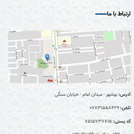
ارتباط با ما
آدرس:
بوشهر - میدان امام - خیابان سنگی
تلفن:
07731558429
کد پستی:
7515737715