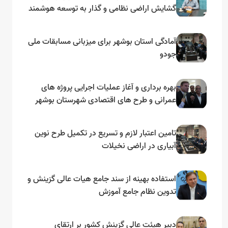
گشایش اراضی نظامی و گذار به توسعه هوشمند
و مبتنی بر دریا
آمادگی استان بوشهر برای میزبانی مسابقات ملی
جودو
بهره برداری و آغاز عملیات اجرایی پروژه های
عمرانی و طرح های اقتصادی شهرستان بوشهر
به مناسبت گرامیداشت دهه مبارک فجر
تامین اعتبار لازم و تسریع در تکمیل طرح نوین
آبیاری در اراضی نخیلات
استفاده بهینه از سند جامع هیات عالی گزینش و‌
تدوین نظام جامع آموزش
دبیر هیئت عالی گزینش کشور بر ارتقای