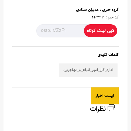
گروه خبری :
مدیران ستادی
کد خبر :
44323
کپی لینک کوتاه
کلمات کلیدی
اداره_کل_امور_اتباع_و_مهاجرین
لیست اخبار
نظرات