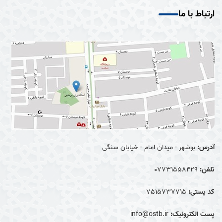
ارتباط با ما
آدرس:
بوشهر - میدان امام - خیابان سنگی
تلفن:
07731558429
کد پستی:
7515737715
پست الکترونیک:
info@ostb.ir