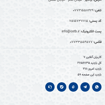
تلفن:
07731558429
کد پستی:
7515737715
پست الکترونیک:
info@ostb.ir
فکس:
07733554577
کاربران آنلاین
7
کل بازدید
2756735
بازدید امروز
2111
بازدید این صفحه
59