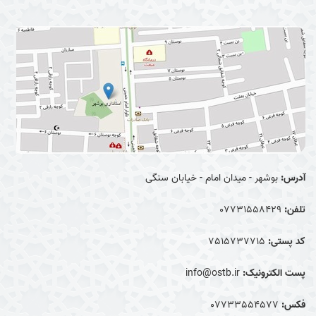
آدرس:
بوشهر - میدان امام - خیابان سنگی
تلفن:
07731558429
کد پستی:
7515737715
پست الکترونیک:
info@ostb.ir
فکس:
07733554577