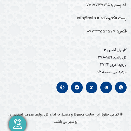
کد پستی:
7515737715
پست الکترونیک:
info@ostb.ir
فکس:
07733554577
کاربران آنلاین
3
کل بازدید
2760959
بازدید امروز
2732
بازدید این صفحه
62
© تمامی حقوق این سایت محفوظ و متعلق به اداره کل روابط عمومی استانداری
بوشهر می باشد.