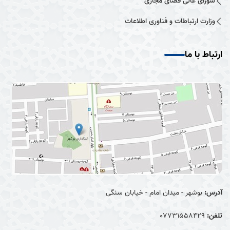
شورای عالی فضای مجازی
وزارت ارتباطات و فناوری اطلاعات
ارتباط با ما
آدرس:
بوشهر - میدان امام - خیابان سنگی
تلفن:
07731558429