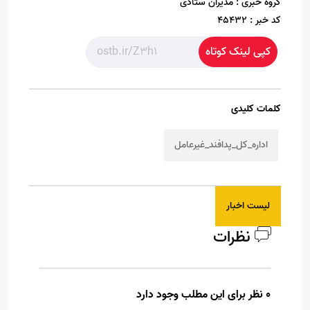
گروه خبری :
مدیران ستادی
کد خبر :
45432
کپی لینک کوتاه
کلمات کلیدی
اداره_کل_پدافند_غیرعامل
لیست اخبار
نظرات
0 نظر برای این مطلب وجود دارد