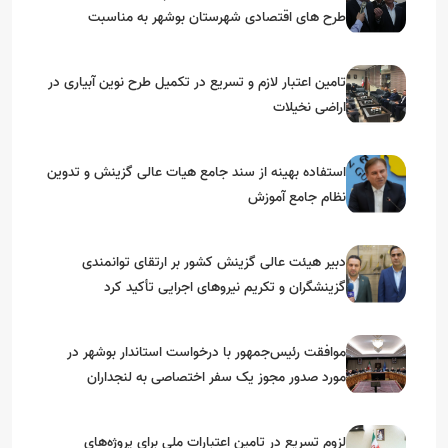
طرح های اقتصادی شهرستان بوشهر به مناسبت
گرامیداشت دهه مبارک فجر
تامین اعتبار لازم و تسریع در تکمیل طرح نوین آبیاری در
اراضی نخیلات
استفاده بهینه از سند جامع هیات عالی گزینش و‌ تدوین
نظام جامع آموزش
دبیر هیئت عالی گزینش کشور بر ارتقای توانمندی
گزینشگران و تکریم نیروهای اجرایی تأکید کرد
موافقت رئیس‌جمهور با درخواست استاندار بوشهر در
مورد صدور مجوز یک سفر اختصاصی به لنجداران
استان‌های جنوبی
لزوم تسریع در تامین اعتبارات ملی برای پروژه‌های