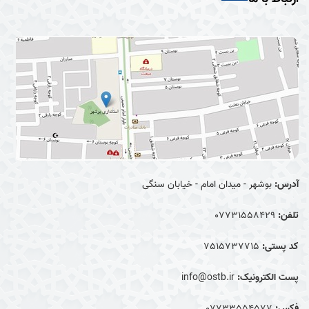
آدرس:
بوشهر - میدان امام - خیابان سنگی
تلفن:
07731558429
کد پستی:
7515737715
پست الکترونیک:
info@ostb.ir
فکس:
07733554577