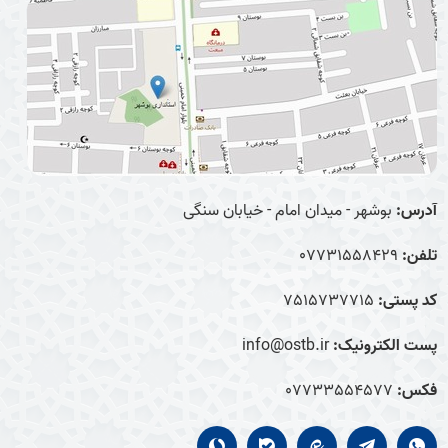
آدرس:
بوشهر - میدان امام - خیابان سنگی
تلفن:
07731558429
کد پستی:
7515737715
پست الکترونیک:
info@ostb.ir
فکس:
07733554577