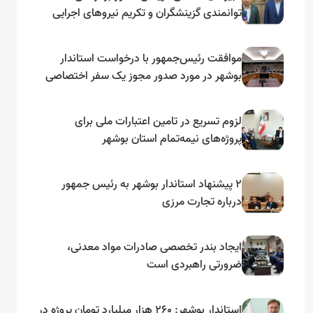
توانمندی گزینشگران و تکریم نیروهای اجرایی
تأکید کرد
موافقت رئیس‌جمهور با درخواست استاندار
بوشهر در مورد صدور مجوز یک سفر اختصاصی
به لنجداران استان‌های جنوبی
لزوم تسریع در تامین اعتبارات ملی برای
پروژه‌های نیمه‌تمام استان بوشهر
۲ پیشنهاد استاندار بوشهر به رئیس جمهور
درباره تجارت مرزی
ایجاد بندر تخصصی صادرات مواد معدنی،
ضرورتی راهبردی است
استاندار بوشهر: ۲۶۰ هزار میلیارد تومان پروژه در