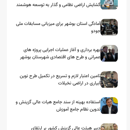
گشایش اراضی نظامی و گذار به توسعه هوشمند
و مبتنی بر دریا
آمادگی استان بوشهر برای میزبانی مسابقات ملی
جودو
بهره برداری و آغاز عملیات اجرایی پروژه های
عمرانی و طرح های اقتصادی شهرستان بوشهر
به مناسبت گرامیداشت دهه مبارک فجر
تامین اعتبار لازم و تسریع در تکمیل طرح نوین
آبیاری در اراضی نخیلات
استفاده بهینه از سند جامع هیات عالی گزینش و‌
تدوین نظام جامع آموزش
دبیر هیئت عالی گزینش کشور بر ارتقای