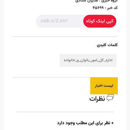
گروه خبری :
مدیران ستادی
کد خبر :
45699
کپی لینک کوتاه
کلمات کلیدی
اداره_کل_امور_بانوان_و_خانواده
لیست اخبار
نظرات
0 نظر برای این مطلب وجود دارد