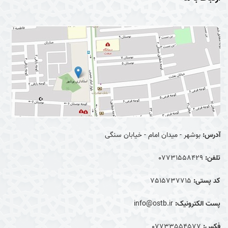
آدرس:
بوشهر - میدان امام - خیابان سنگی
تلفن:
07731558429
کد پستی:
7515737715
پست الکترونیک:
info@ostb.ir
فکس:
07733554577