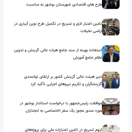
طرح های اقتصادی شهرستان بوشهر به مناسبت
گرامیداشت دهه مبارک فجر
تامین اعتبار لازم و تسریع در تکمیل طرح نوین آبیاری در
اراضی نخیلات
استفاده بهینه از سند جامع هیات عالی گزینش و‌ تدوین
نظام جامع آموزش
دبیر هیئت عالی گزینش کشور بر ارتقای توانمندی
گزینشگران و تکریم نیروهای اجرایی تأکید کرد
موافقت رئیس‌جمهور با درخواست استاندار بوشهر در
مورد صدور مجوز یک سفر اختصاصی به لنجداران
استان‌های جنوبی
لزوم تسریع در تامین اعتبارات ملی برای پروژه‌های