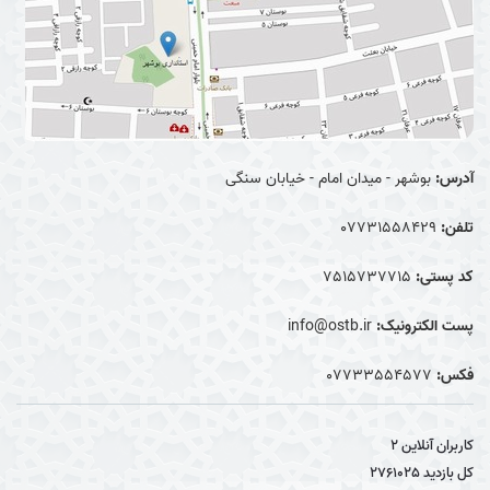
آدرس:
بوشهر - میدان امام - خیابان سنگی
تلفن:
07731558429
کد پستی:
7515737715
پست الکترونیک:
info@ostb.ir
فکس:
07733554577
کاربران آنلاین
2
کل بازدید
2761025