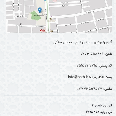
آدرس:
بوشهر - میدان امام - خیابان سنگی
تلفن:
07731558429
کد پستی:
7515737715
پست الکترونیک:
info@ostb.ir
فکس:
07733554577
کاربران آنلاین
3
کل بازدید
2750852