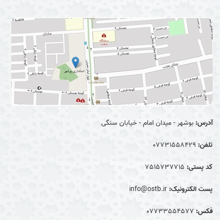
آدرس:
بوشهر - میدان امام - خیابان سنگی
تلفن:
07731558429
کد پستی:
7515737715
پست الکترونیک:
info@ostb.ir
فکس:
07733554577