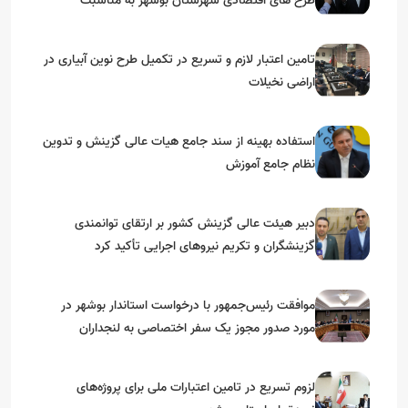
طرح های اقتصادی شهرستان بوشهر به مناسبت
گرامیداشت دهه مبارک فجر
تامین اعتبار لازم و تسریع در تکمیل طرح نوین آبیاری در
اراضی نخیلات
استفاده بهینه از سند جامع هیات عالی گزینش و‌ تدوین
نظام جامع آموزش
دبیر هیئت عالی گزینش کشور بر ارتقای توانمندی
گزینشگران و تکریم نیروهای اجرایی تأکید کرد
موافقت رئیس‌جمهور با درخواست استاندار بوشهر در
مورد صدور مجوز یک سفر اختصاصی به لنجداران
استان‌های جنوبی
لزوم تسریع در تامین اعتبارات ملی برای پروژه‌های