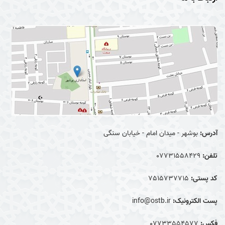
آدرس:
بوشهر - میدان امام - خیابان سنگی
تلفن:
07731558429
کد پستی:
7515737715
پست الکترونیک:
info@ostb.ir
فکس:
07733554577