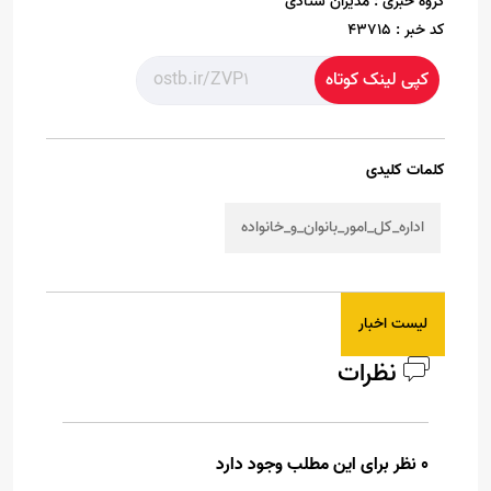
گروه خبری :
مدیران ستادی
کد خبر :
43715
کپی لینک کوتاه
کلمات کلیدی
اداره_کل_امور_بانوان_و_خانواده
لیست اخبار
نظرات
0 نظر برای این مطلب وجود دارد