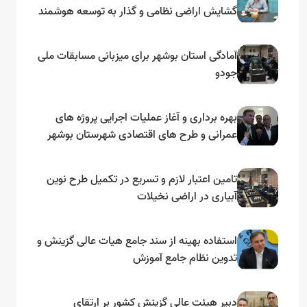
گشایش اراضی نظامی و گذار به توسعه هوشمند
و مبتنی بر دریا
آمادگی استان بوشهر برای میزبانی مسابقات ملی
جودو
بهره برداری و آغاز عملیات اجرایی پروژه های
عمرانی و طرح های اقتصادی شهرستان بوشهر
به مناسبت گرامیداشت دهه مبارک فجر
تامین اعتبار لازم و تسریع در تکمیل طرح نوین
آبیاری در اراضی نخیلات
استفاده بهینه از سند جامع هیات عالی گزینش و‌
تدوین نظام جامع آموزش
دبیر هیئت عالی گزینش کشور بر ارتقای