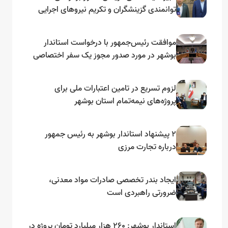
توانمندی گزینشگران و تکریم نیروهای اجرایی
تأکید کرد
موافقت رئیس‌جمهور با درخواست استاندار
بوشهر در مورد صدور مجوز یک سفر اختصاصی
به لنجداران استان‌های جنوبی
لزوم تسریع در تامین اعتبارات ملی برای
پروژه‌های نیمه‌تمام استان بوشهر
۲ پیشنهاد استاندار بوشهر به رئیس جمهور
درباره تجارت مرزی
ایجاد بندر تخصصی صادرات مواد معدنی،
ضرورتی راهبردی است
استاندار بوشهر: ۲۶۰ هزار میلیارد تومان پروژه در