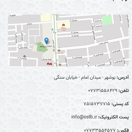
آدرس:
بوشهر - میدان امام - خیابان سنگی
تلفن:
07731558429
کد پستی:
7515737715
پست الکترونیک:
info@ostb.ir
فکس:
07733554577