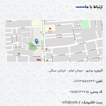
ارتباط با ما
آدرس:
بوشهر - میدان امام - خیابان سنگی
تلفن:
07731558429
کد پستی:
7515737715
پست الکترونیک:
info@ostb.ir