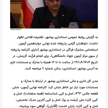
به گزارش روابط عمومی استانداری بوشهر، غلامرضا فلاحی اظهار
داشت: داوطلبان گرامی پذیرفته شده نهایی دوازدهمین آزمون
استخدامی مشترک فراگیر در استانداری بوشهر (دارای کارنامه پذیرفته
از سوی مرکز آزمون جهاد دانشگاهی)، برای انجام فرآیند گزینش، در
تاریخ 26/06/1404 از ساعت 10 تا 12 همراه با مدارک و مستندات لازم
به آدرس بوشهر، استانداری، سالن شماره 2 مراجعه کنند.
مدیر کل اداری و مالی استانداری بوشهر در ارتباط با مدارک و
مستندات مورد نیاز نیز خاطر نشان کرد: کارنامه نهایی آزمون، شش
قطعه عکس 3*4، اصل و کپی شناسنامه (همه صفحات)، اصل و
کپی کارت ملی (پشت و رو)، اصل و کپی آخرین مدرک تحصیلی،
اصل و کپی کارت پایان خدمت (آقایان)، گواهی سوء پیشینه،