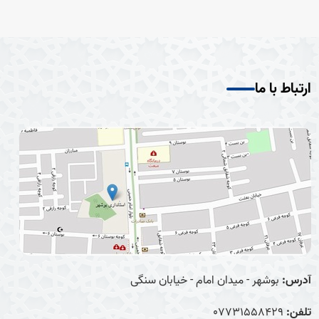
ارتباط با ما
آدرس:
بوشهر - میدان امام - خیابان سنگی
تلفن:
07731558429