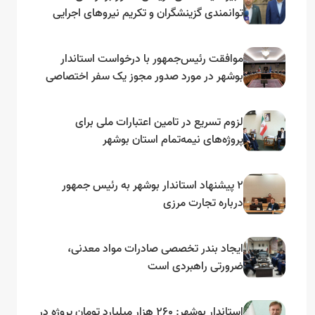
توانمندی گزینشگران و تکریم نیروهای اجرایی
تأکید کرد
موافقت رئیس‌جمهور با درخواست استاندار
بوشهر در مورد صدور مجوز یک سفر اختصاصی
به لنجداران استان‌های جنوبی
لزوم تسریع در تامین اعتبارات ملی برای
پروژه‌های نیمه‌تمام استان بوشهر
۲ پیشنهاد استاندار بوشهر به رئیس جمهور
درباره تجارت مرزی
ایجاد بندر تخصصی صادرات مواد معدنی،
ضرورتی راهبردی است
استاندار بوشهر: ۲۶۰ هزار میلیارد تومان پروژه در