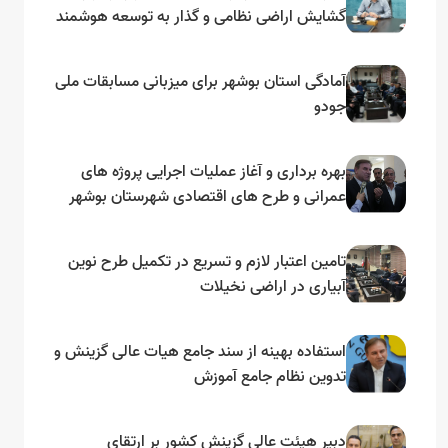
گشایش اراضی نظامی و گذار به توسعه هوشمند
و مبتنی بر دریا
آمادگی استان بوشهر برای میزبانی مسابقات ملی
جودو
بهره برداری و آغاز عملیات اجرایی پروژه های
عمرانی و طرح های اقتصادی شهرستان بوشهر
به مناسبت گرامیداشت دهه مبارک فجر
تامین اعتبار لازم و تسریع در تکمیل طرح نوین
آبیاری در اراضی نخیلات
استفاده بهینه از سند جامع هیات عالی گزینش و‌
تدوین نظام جامع آموزش
دبیر هیئت عالی گزینش کشور بر ارتقای