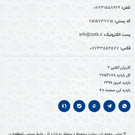
تلفن:
07731558429
کد پستی:
7515737715
پست الکترونیک:
info@ostb.ir
فکس:
07733554577
کاربران آنلاین
2
کل بازدید
2753078
بازدید امروز
2366
بازدید این صفحه
48
© تمامی حقوق این سایت محفوظ و متعلق به اداره کل روابط عمومی استانداری