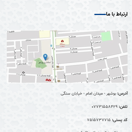
ارتباط با ما
آدرس:
بوشهر - میدان امام - خیابان سنگی
تلفن:
07731558429
کد پستی:
7515737715