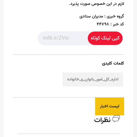
لازم در این خصوص صورت پذیرد.
گروه خبری :
مدیران ستادی
کد خبر :
44798
کپی لینک کوتاه
کلمات کلیدی
اداره_کل_امور_بانوان_و_خانواده
لیست اخبار
نظرات