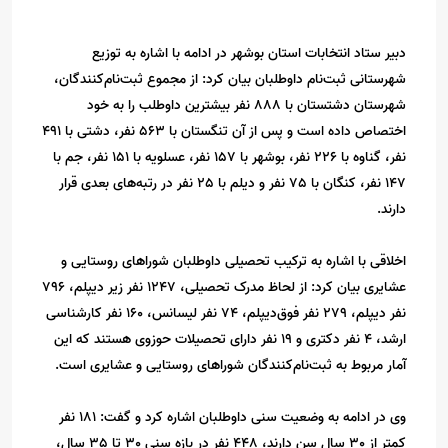
دبیر ستاد انتخابات استان بوشهر در ادامه با اشاره به توزیع
شهرستانی ثبت‌نام داوطلبان بیان کرد: از مجموع ثبت‌نام‌کنندگان،
شهرستان دشتستان با 888 نفر بیشترین داوطلب را به خود
اختصاص داده است و پس از آن تنگستان با 563 نفر، دشتی با 491
نفر، گناوه با 226 نفر، بوشهر با 157 نفر، عسلویه با 151 نفر، جم با
147 نفر، کنگان با 75 نفر و دیلم با 25 نفر در رتبه‌های بعدی قرار
دارند.
اخلاقی با اشاره به ترکیب تحصیلی داوطلبان شوراهای روستایی و
عشایری بیان کرد: از لحاظ مدرک تحصیلی، 1247 نفر زیر دیپلم، 796
نفر دیپلم، 279 نفر فوق‌دیپلم، 74 نفر لیسانس، 160 نفر کارشناسی
ارشد، 4 نفر دکتری و 19 نفر دارای تحصیلات حوزوی هستند که این
آمار مربوط به ثبت‌نام‌کنندگان شوراهای روستایی و عشایری است.
وی در ادامه به وضعیت سنی داوطلبان اشاره کرد و گفت: 181 نفر
کمتر از 30 سال سن دارند، 448 نفر در بازه سنی 30 تا 35 سال،