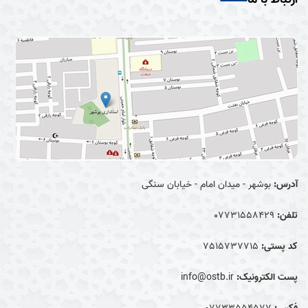
آدرس:
بوشهر - میدان امام - خیابان سنگی
تلفن:
07731558429
کد پستی:
7515737715
پست الکترونیک:
info@ostb.ir