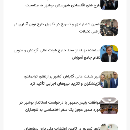
طرح های اقتصادی شهرستان بوشهر به مناسبت
گرامیداشت دهه مبارک فجر
تامین اعتبار لازم و تسریع در تکمیل طرح نوین آبیاری در
اراضی نخیلات
استفاده بهینه از سند جامع هیات عالی گزینش و‌ تدوین
نظام جامع آموزش
دبیر هیئت عالی گزینش کشور بر ارتقای توانمندی
گزینشگران و تکریم نیروهای اجرایی تأکید کرد
موافقت رئیس‌جمهور با درخواست استاندار بوشهر در
مورد صدور مجوز یک سفر اختصاصی به لنجداران
استان‌های جنوبی
لزوم تسریع در تامین اعتبارات ملی برای پروژه‌های