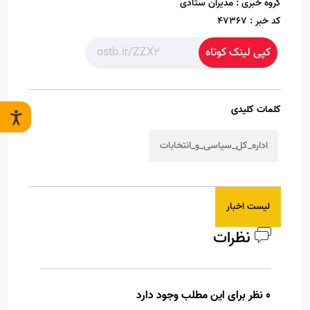
گروه خبری :
مدیران ستادی
کد خبر :
47367
کپی لینک کوتاه
کلمات کلیدی
اداره_کل_سیاسی_و_انتخابات
لیست اخبار
نظرات
0 نظر برای این مطلب وجود دارد