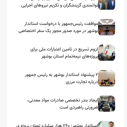
توانمندی گزینشگران و تکریم نیروهای اجرایی
تأکید کرد
موافقت رئیس‌جمهور با درخواست استاندار
بوشهر در مورد صدور مجوز یک سفر اختصاصی
به لنجداران استان‌های جنوبی
لزوم تسریع در تامین اعتبارات ملی برای
پروژه‌های نیمه‌تمام استان بوشهر
۲ پیشنهاد استاندار بوشهر به رئیس جمهور
درباره تجارت مرزی
ایجاد بندر تخصصی صادرات مواد معدنی،
ضرورتی راهبردی است
استاندار بوشهر: ۲۶۰ هزار میلیارد تومان پروژه در