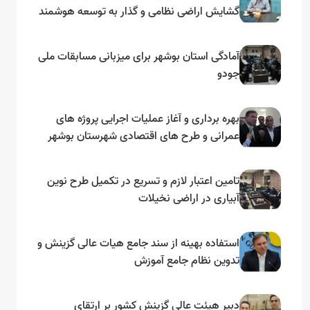
گشایش اراضی نظامی و گذار به توسعه هوشمند
و مبتنی بر دریا
آمادگی استان بوشهر برای میزبانی مسابقات ملی
جودو
بهره برداری و آغاز عملیات اجرایی پروژه های
عمرانی و طرح های اقتصادی شهرستان بوشهر
به مناسبت گرامیداشت دهه مبارک فجر
تامین اعتبار لازم و تسریع در تکمیل طرح نوین
آبیاری در اراضی نخیلات
استفاده بهینه از سند جامع هیات عالی گزینش و‌
تدوین نظام جامع آموزش
دبیر هیئت عالی گزینش کشور بر ارتقای