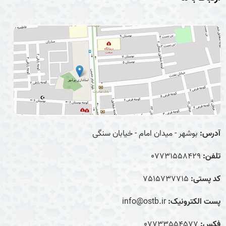
آدرس:
بوشهر - میدان امام - خیابان سنگی
تلفن:
07731558429
کد پستی:
7515737715
پست الکترونیک:
info@ostb.ir
فکس:
07733554577