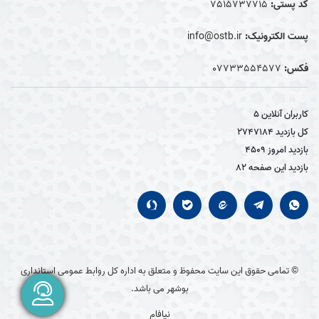
کد پستی:
7515737715
پست الکترونیک:
info@ostb.ir
فکس:
07733554577
کاربران آنلاین
5
کل بازدید
2747184
بازدید امروز
4509
بازدید این صفحه
82
© تمامی حقوق این سایت محفوظ و متعلق به اداره کل روابط عمومی استانداری
بوشهر می باشد.
نیافام