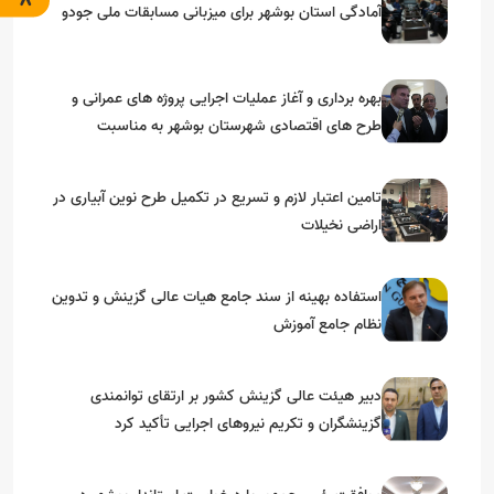
آمادگی استان بوشهر برای میزبانی مسابقات ملی جودو
بهره برداری و آغاز عملیات اجرایی پروژه های عمرانی و
طرح های اقتصادی شهرستان بوشهر به مناسبت
گرامیداشت دهه مبارک فجر
تامین اعتبار لازم و تسریع در تکمیل طرح نوین آبیاری در
اراضی نخیلات
استفاده بهینه از سند جامع هیات عالی گزینش و‌ تدوین
نظام جامع آموزش
دبیر هیئت عالی گزینش کشور بر ارتقای توانمندی
گزینشگران و تکریم نیروهای اجرایی تأکید کرد