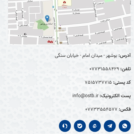
آدرس:
بوشهر - میدان امام - خیابان سنگی
تلفن:
07731558429
کد پستی:
7515737715
پست الکترونیک:
info@ostb.ir
فکس:
07733554577