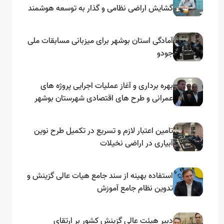
گشایش اراضی نظامی و گذار به توسعه هوشمند
و مبتنی بر دریا
آمادگی استان بوشهر برای میزبانی مسابقات ملی
جودو
بهره برداری و آغاز عملیات اجرایی پروژه های
عمرانی و طرح های اقتصادی شهرستان بوشهر
به مناسبت گرامیداشت دهه مبارک فجر
تامین اعتبار لازم و تسریع در تکمیل طرح نوین
آبیاری در اراضی نخیلات
استفاده بهینه از سند جامع هیات عالی گزینش و‌
تدوین نظام جامع آموزش
دبیر هیئت عالی گزینش کشور بر ارتقای