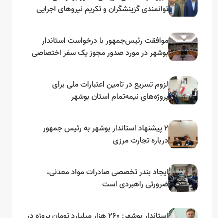
توانمندی گزینشگران و تکریم نیروهای اجرایی
تأکید کرد
موافقت رئیس‌جمهور با درخواست استاندار
بوشهر در مورد صدور مجوز یک سفر اختصاصی
به لنجداران استان‌های جنوبی
لزوم تسریع در تامین اعتبارات ملی برای
پروژه‌های نیمه‌تمام استان بوشهر
۲ پیشنهاد استاندار بوشهر به رئیس جمهور
درباره تجارت مرزی
ایجاد بندر تخصصی صادرات مواد معدنی،
ضرورتی راهبردی است
استاندار بوشهر: ۲۶۰ هزار میلیارد تومان پروژه در