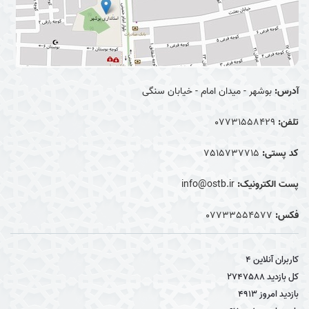
آدرس:
بوشهر - میدان امام - خیابان سنگی
تلفن:
07731558429
کد پستی:
7515737715
پست الکترونیک:
info@ostb.ir
فکس:
07733554577
کاربران آنلاین
4
کل بازدید
2747588
بازدید امروز
4913