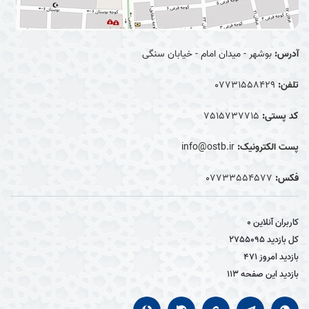
آدرس:
بوشهر - میدان امام - خیابان سنگی
تلفن:
07731558429
کد پستی:
7515737715
پست الکترونیک:
info@ostb.ir
فکس:
07733554577
کاربران آنلاین
0
کل بازدید
2755095
بازدید امروز
471
بازدید این صفحه
113