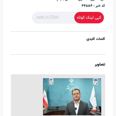
کد خبر :
44554
کپی لینک کوتاه
کلمات کلیدی
تصاویر