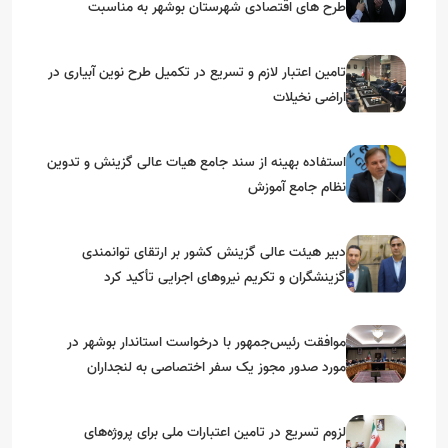
طرح های اقتصادی شهرستان بوشهر به مناسبت
گرامیداشت دهه مبارک فجر
تامین اعتبار لازم و تسریع در تکمیل طرح نوین آبیاری در
اراضی نخیلات
استفاده بهینه از سند جامع هیات عالی گزینش و‌ تدوین
نظام جامع آموزش
دبیر هیئت عالی گزینش کشور بر ارتقای توانمندی
گزینشگران و تکریم نیروهای اجرایی تأکید کرد
موافقت رئیس‌جمهور با درخواست استاندار بوشهر در
مورد صدور مجوز یک سفر اختصاصی به لنجداران
استان‌های جنوبی
لزوم تسریع در تامین اعتبارات ملی برای پروژه‌های