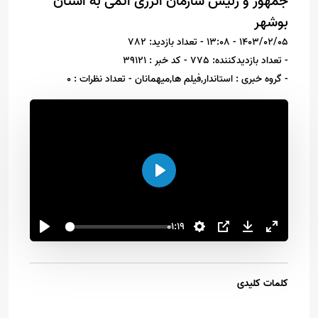
جمهور و رئیس سازمان انرژی اتمی به استان
بوشهر
1403/02/05 - 13:08
- تعداد بازدید: 782
- تعداد بازدیدکننده: 775
- کد خبر : 39121
- گروه خبری : استاندار,فیلم ها,میهمانان
- تعداد نظرات : 0
اجرا
01:19
کلمات کلیدی