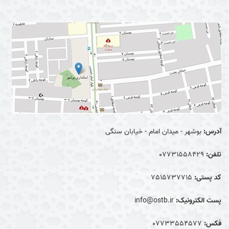
آدرس:
بوشهر - میدان امام - خیابان سنگی
تلفن:
07731558429
کد پستی:
7515737715
پست الکترونیک:
info@ostb.ir
فکس:
07733554577