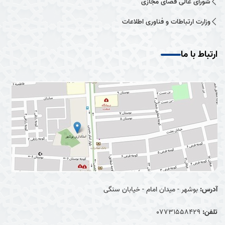
شورای عالی فضای مجازی
وزارت ارتباطات و فناوری اطلاعات
ارتباط با ما
آدرس:
بوشهر - میدان امام - خیابان سنگی
تلفن:
07731558429