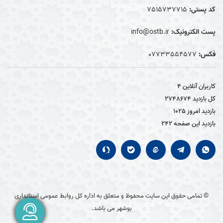
کد پستی:
7515737715
پست الکترونیک:
info@ostb.ir
فکس:
07733554577
کاربران آنلاین
4
کل بازدید
2748674
بازدید امروز
1025
بازدید این صفحه
242
© تمامی حقوق این سایت محفوظ و متعلق به اداره کل روابط عمومی استانداری
بوشهر می باشد.