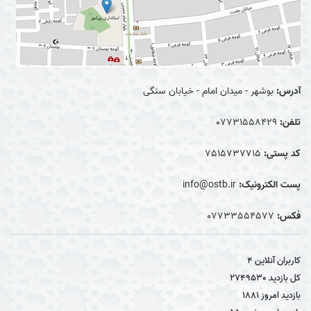
آدرس:
بوشهر - میدان امام - خیابان سنگی
تلفن:
07731558429
کد پستی:
7515737715
پست الکترونیک:
info@ostb.ir
فکس:
07733554577
کاربران آنلاین
4
کل بازدید
2749530
بازدید امروز
1881