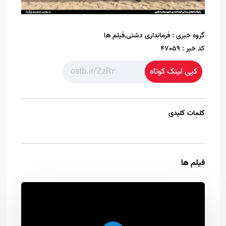
گروه خبری :
فرمانداری دشتی,فیلم ها
کد خبر :
47059
کپی لینک کوتاه
کلمات کلیدی
فیلم ها