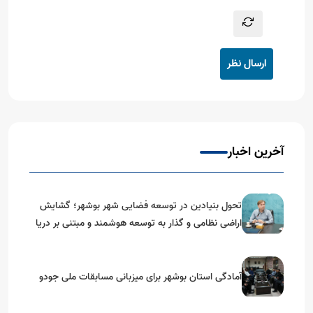
ارسال نظر
آخرین اخبار
تحول بنیادین در توسعه فضایی شهر بوشهر؛ گشایش
اراضی نظامی و گذار به توسعه هوشمند و مبتنی بر دریا
آمادگی استان بوشهر برای میزبانی مسابقات ملی جودو