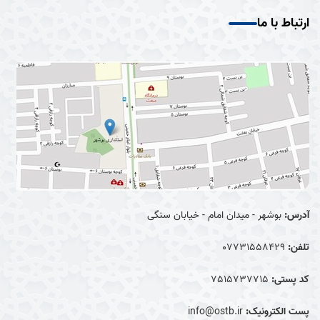
ارتباط با ما
آدرس:
بوشهر - میدان امام - خیابان سنگی
تلفن:
07731558429
کد پستی:
7515737715
پست الکترونیک:
info@ostb.ir