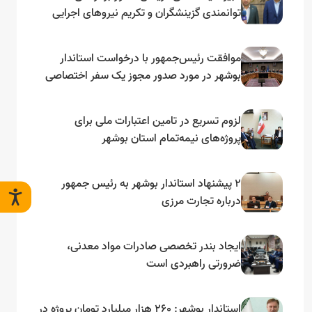
توانمندی گزینشگران و تکریم نیروهای اجرایی
تأکید کرد
موافقت رئیس‌جمهور با درخواست استاندار
بوشهر در مورد صدور مجوز یک سفر اختصاصی
به لنجداران استان‌های جنوبی
لزوم تسریع در تامین اعتبارات ملی برای
پروژه‌های نیمه‌تمام استان بوشهر
۲ پیشنهاد استاندار بوشهر به رئیس جمهور
درباره تجارت مرزی
ایجاد بندر تخصصی صادرات مواد معدنی،
ضرورتی راهبردی است
استاندار بوشهر: ۲۶۰ هزار میلیارد تومان پروژه در