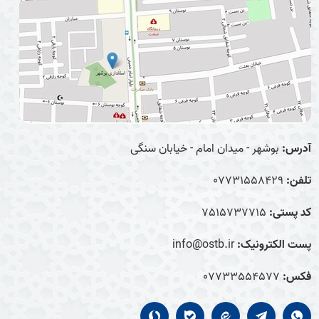
آدرس:
بوشهر - میدان امام - خیابان سنگی
تلفن:
07731558429
کد پستی:
7515737715
پست الکترونیک:
info@ostb.ir
فکس:
07733554577