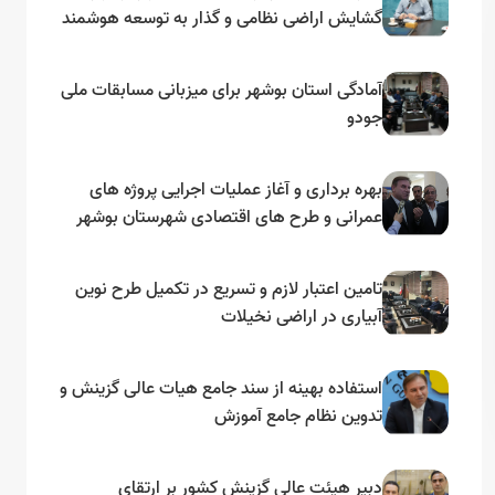
گشایش اراضی نظامی و گذار به توسعه هوشمند
و مبتنی بر دریا
آمادگی استان بوشهر برای میزبانی مسابقات ملی
جودو
بهره برداری و آغاز عملیات اجرایی پروژه های
عمرانی و طرح های اقتصادی شهرستان بوشهر
به مناسبت گرامیداشت دهه مبارک فجر
تامین اعتبار لازم و تسریع در تکمیل طرح نوین
آبیاری در اراضی نخیلات
استفاده بهینه از سند جامع هیات عالی گزینش و‌
تدوین نظام جامع آموزش
دبیر هیئت عالی گزینش کشور بر ارتقای