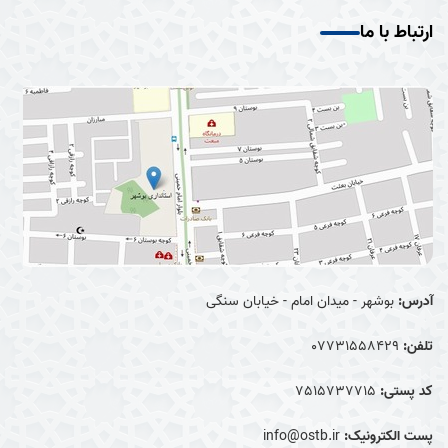
ارتباط با ما
آدرس:
بوشهر - میدان امام - خیابان سنگی
تلفن:
07731558429
کد پستی:
7515737715
پست الکترونیک:
info@ostb.ir