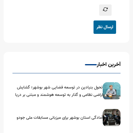
ارسال نظر
آخرین اخبار
تحول بنیادین در توسعه فضایی شهر بوشهر؛ گشایش
اراضی نظامی و گذار به توسعه هوشمند و مبتنی بر دریا
آمادگی استان بوشهر برای میزبانی مسابقات ملی جودو